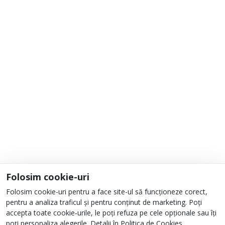
Adaugă la Favorite
Informații
Despre noi
Unde ne găsești?
Urmați-ne
Folosim cookie-uri
Folosim cookie-uri pentru a face site-ul să funcționeze corect,
pentru a analiza traficul și pentru conținut de marketing. Poți
accepta toate cookie-urile, le poți refuza pe cele opționale sau îți
poți personaliza alegerile. Detalii în
Politica de Cookies
.