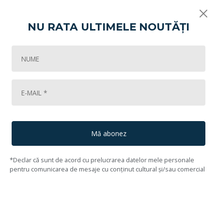
NU RATA ULTIMELE NOUTĂȚI
Vikart
Vârsta inocenței!
Pisica
122
Lot #123
124
Adina Nanu
(1927, București - 2021, București)
Mă abonez
*Declar că sunt de acord cu prelucrarea datelor mele personale
pentru comunicarea de mesaje cu conținut cultural și/sau comercial