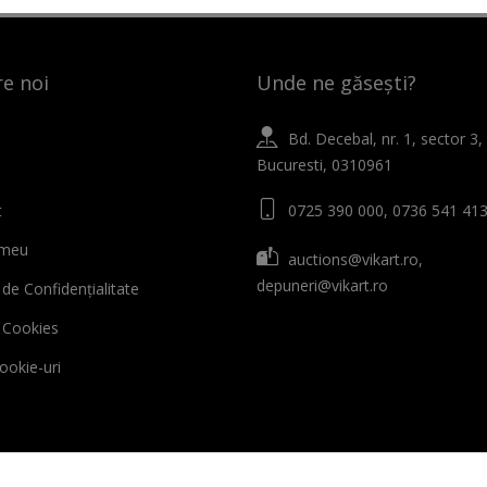
e noi
Unde ne găsești?
Bd. Decebal, nr. 1, sector 3,
Bucuresti, 0310961
t
0725 390 000, 0736 541 41
 meu
auctions@vikart.ro,
depuneri@vikart.ro
 de Confidențialitate
ă Cookies
cookie-uri