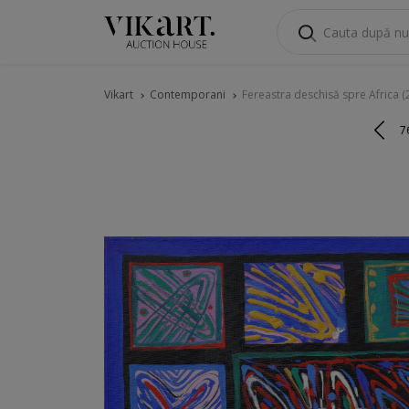
Vikart
Contemporani
Fereastra deschisă spre Africa (
7