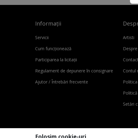
Informații
Despr
Servicii
Artisti
Cum funcționează
Despre
Participarea la licitații
Contac
Regulament de depunere în consignare
Contul
Ajutor / Întrebări frecvente
Politica
Politic
Setări 
Folosim cookie-uri