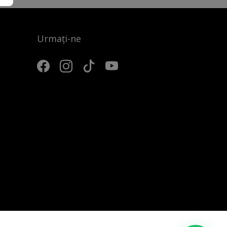
Urmați-ne
3