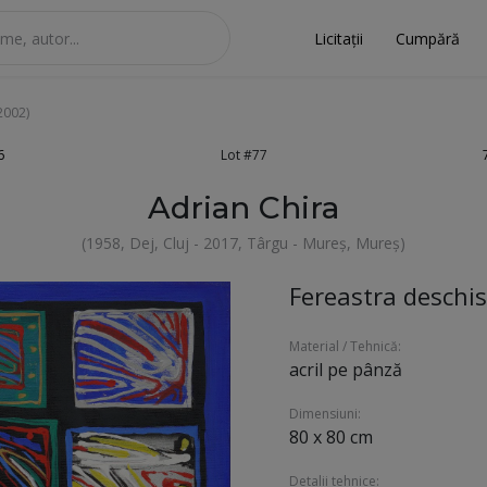
Licitații
Cumpără
2002)
6
Lot #77
Adrian Chira
(1958, Dej, Cluj - 2017, Târgu - Mureș, Mureș)
Fereastra deschis
Material / Tehnică:
acril pe pânză
Dimensiuni:
80 x 80 cm
Detalii tehnice: