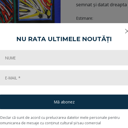
semnat și datat dreapta j
Estimare:
Încheiată în:
NU RATA ULTIMELE NOUTĂȚI
Share:
Cum cumpăr?
Mă abonez
*Declar că sunt de acord cu prelucrarea datelor mele personale pentru
comunicarea de mesaje cu conținut cultural și/sau comercial