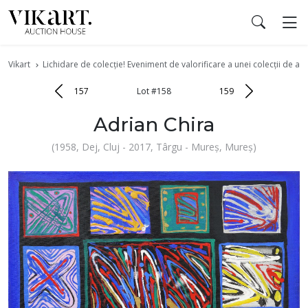
Vikart
Lichidare de colecție! Eveniment de valorificare a unei colecții de art
157
Lot #158
159
Adrian Chira
(1958, Dej, Cluj - 2017, Târgu - Mureș, Mureș)