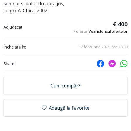
semnat și datat dreapta jos,
cu gri: A. Chira, 2002
€ 400
Adjudecat:
7 oferte
Vezi istoricul ofertelor
Încheiată în:
17 februarie 2025, ora 18:00
Share:
Cum cumpăr?
Adaugă la Favorite