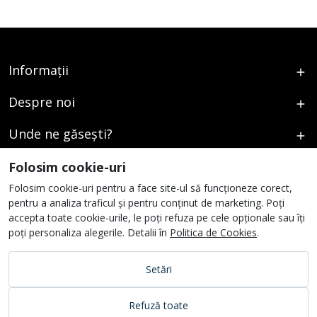
Informații
Despre noi
Unde ne găsești?
Urmați-ne
Folosim cookie-uri
Folosim cookie-uri pentru a face site-ul să funcționeze corect,
pentru a analiza traficul și pentru conținut de marketing. Poți
accepta toate cookie-urile, le poți refuza pe cele opționale sau îți
poți personaliza alegerile. Detalii în
Politica de Cookies
.
Setări
Refuză toate