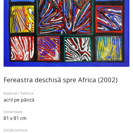
Fereastra deschisă spre Africa (2002)
Material / Tehnică:
acril pe pânză
Dimensiuni:
81 x 81 cm
Detalii tehnice: