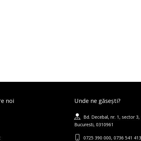
e noi
Unde ne găsești?
Bd. Decebal, nr. 1, sector 3,
Bucuresti, 0310961
t
0725 390 000, 0736 541 41