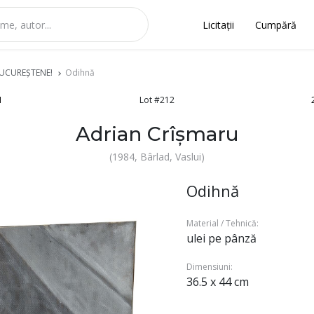
Licitații
Cumpără
BUCUREŞTENE!
Odihnă
1
Lot #212
Adrian Crîșmaru
(1984, Bârlad, Vaslui)
Odihnă
Material / Tehnică:
ulei pe pânză
Dimensiuni:
36.5 x 44 cm