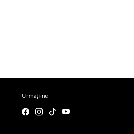
Urmați-ne
3