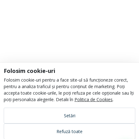
Informații
Despre noi
Unde ne găsești?
Urmați-ne
Folosim cookie-uri
Folosim cookie-uri pentru a face site-ul să funcționeze corect,
pentru a analiza traficul și pentru conținut de marketing. Poți
accepta toate cookie-urile, le poți refuza pe cele opționale sau îți
poți personaliza alegerile. Detalii în
Politica de Cookies
.
Setări
Refuză toate