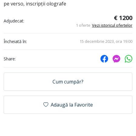
pe verso, inscripții olografe
€ 1200
Adjudecat:
1 oferte
Vezi istoricul ofertelor
Încheiată în:
15 decembrie 2023, ora 19:00
Share:
Cum cumpăr?
Adaugă la Favorite