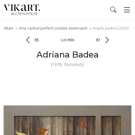
Vikart
Arta, cadoul perfect! Licitație aniversară!
Aripile padurii (2023)
85
Lot #86
87
Adriana Badea
(1976, București)