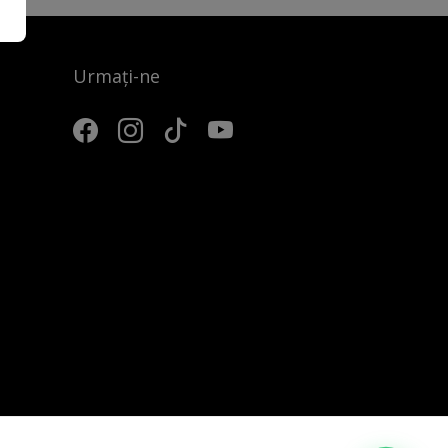
Urmați-ne
3