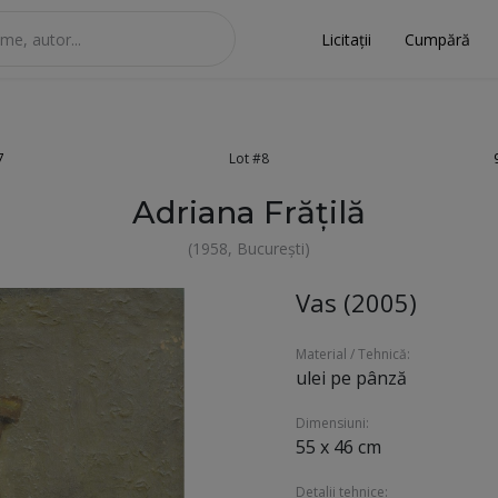
Licitații
Cumpără
7
Lot #8
Adriana Frățilă
(1958, București)
Vas (2005)
Material / Tehnică:
ulei pe pânză
Dimensiuni:
55 x 46 cm
Detalii tehnice: