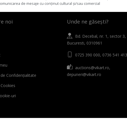
comunicarea de mesaje cu conținut cultural și/sau comercial
e noi
Unde ne găsești?
Bd. Decebal, nr. 1, sector 3,
Bucuresti, 0310961
t
0725 390 000, 0736 541 41
 meu
auctions@vikart.ro,
depuneri@vikart.ro
 de Confidențialitate
ă Cookies
cookie-uri