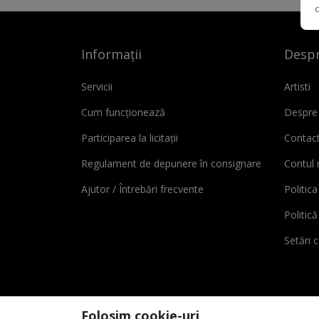
Informații
Despr
Servicii
Artisti
Cum funcționează
Despre
Participarea la licitații
Contac
Regulament de depunere în consignare
Contul
Ajutor / Întrebări frecvente
Politica
Politic
Setări 
Folosim cookie-uri