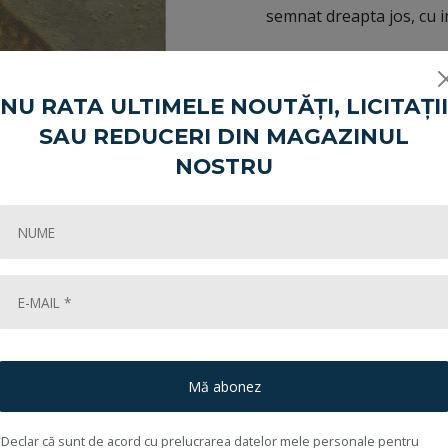
semnat dreapta jos, cu in
Estimare:
NU RATA ULTIMELE NOUTĂȚI, LICITAȚII
Încheiată în:
SAU REDUCERI DIN MAGAZINUL
NOSTRU
Share:
Cum cumpăr?
Mă abonez
*Declar că sunt de acord cu prelucrarea datelor mele personale pentru