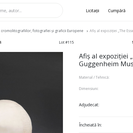
Licitații
Cumpără
 cromolitografiilor, fotografiei și graficii Europene
Afiș al expoziției „The E
4
Lot #115
Afiș al expoziției
Guggenheim Mus
Material / Tehnică:
Dimensiuni:
Adjudecat:
Încheiată în: