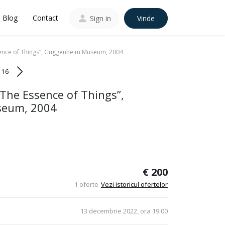
Blog
Contact
Sign in
Vinde
ssence of Things”, Guggenheim Museum, 2004
116
 „The Essence of Things”,
eum, 2004
€ 200
1 oferte
Vezi istoricul ofertelor
13 decembrie 2022, ora 19:00