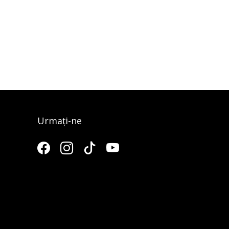
Urmați-ne
3