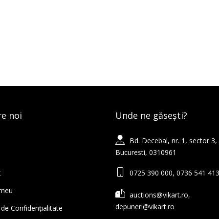
e noi
Unde ne găsești?
Bd. Decebal, nr. 1, sector 3,
Bucuresti, 0310961
t
0725 390 000, 0736 541 41
 meu
auctions@vikart.ro,
depuneri@vikart.ro
 de Confidențialitate