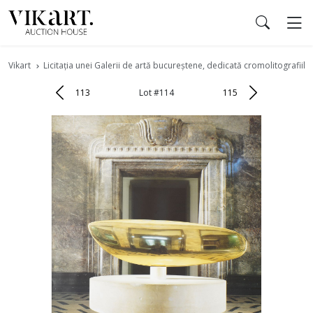
Vikart
Licitația unei Galerii de artă bucureștene, dedicată cromolitografiilor
113
Lot #114
115