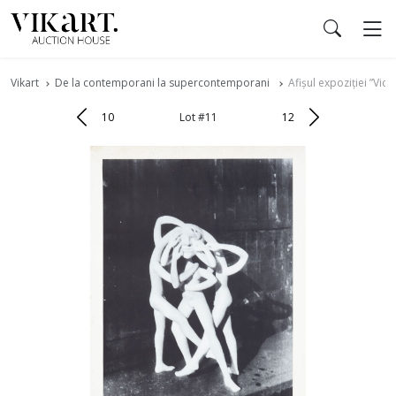
Vikart
De la contemporani la supercontemporani
Afișul expoziției ”Vic
10
Lot #11
12