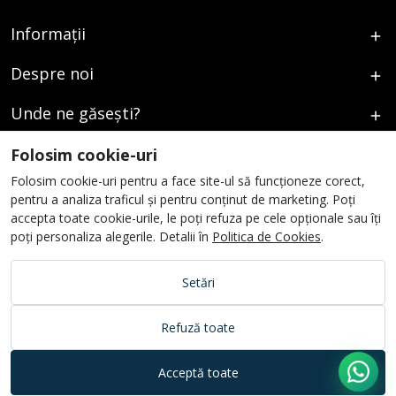
Informații
Despre noi
Unde ne găsești?
Urmați-ne
Folosim cookie-uri
Folosim cookie-uri pentru a face site-ul să funcționeze corect,
pentru a analiza traficul și pentru conținut de marketing. Poți
accepta toate cookie-urile, le poți refuza pe cele opționale sau îți
poți personaliza alegerile. Detalii în
Politica de Cookies
.
Setări
Refuză toate
Acceptă toate
© 2026 Vikart. All rights reserved.