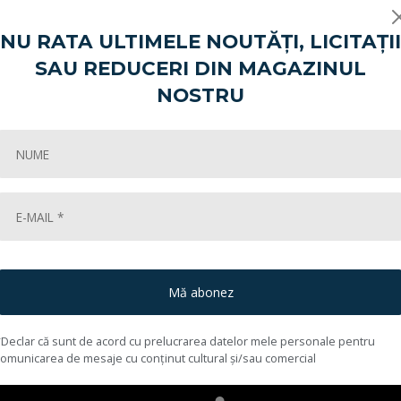
Share:
NU RATA ULTIMELE NOUTĂȚI, LICITAȚII
SAU REDUCERI DIN MAGAZINUL
NOSTRU
Cum cumpăr?
Mă abonez
*Declar că sunt de acord cu prelucrarea datelor mele personale pentru
comunicarea de mesaje cu conținut cultural și/sau comercial
e noi
Unde ne găsești?