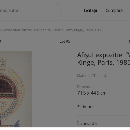
Licitații
Cumpără
șul expoziției ”Victor Brauner” la Galeria Samy Kinge, Paris, 1985
4
Lot #5
Afișul expoziției 
Kinge, Paris, 198
Material / Tehnică:
Dimensiuni:
71.5 x 44.5 cm
Estimare:
Încheiată în: