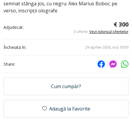
semnat stânga jos, cu negru: Alex Marius Boboc; pe
verso, inscripții olografe
€ 300
Adjudecat:
3 oferte
Vezi istoricul ofertelor
Încheiată în:
29 aprilie 2026, ora 18:00
Share:
Cum cumpăr?
Adaugă la Favorite