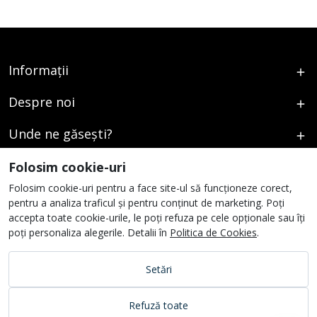
Informații
Despre noi
Unde ne găsești?
Urmați-ne
Folosim cookie-uri
Folosim cookie-uri pentru a face site-ul să funcționeze corect,
pentru a analiza traficul și pentru conținut de marketing. Poți
accepta toate cookie-urile, le poți refuza pe cele opționale sau îți
poți personaliza alegerile. Detalii în
Politica de Cookies
.
Setări
Refuză toate