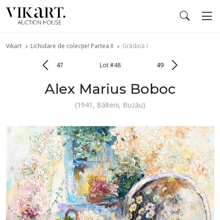
Vikart
Lichidare de colecție! Partea II
Grădină I
47
Lot #48
49
Alex Marius Boboc
(1941, Bălteni, Buzău)