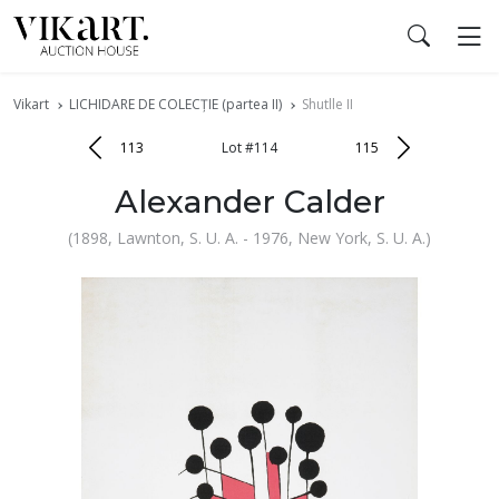
Vikart
LICHIDARE DE COLECȚIE (partea II)
Shutlle II
113
Lot #114
115
Alexander Calder
(1898, Lawnton, S. U. A. - 1976, New York, S. U. A.)