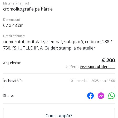
Material / Tehnică:
cromolitografie pe hârtie
Dimensiuni:
67 x 48 cm
Detalii tehnice:
numerotat, intitulat și semnat, sub placă, cu brun: 288 /
750, ”SHUTLLE II”, A. Calder; ștampilă de atelier
€ 200
Adjudecat:
2 oferte
Vezi istoricul ofertelor
Încheiată în:
10 decembrie 2025, ora 18:00
Share:
Cum cumpăr?