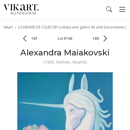
Vikart
LICHIDARE DE COLECȚIE! Licitația unei galerii de artă bucureștene (pa
167
Lot #168
169
Alexandra Maiakovski
(1986, Roman, Neamț)