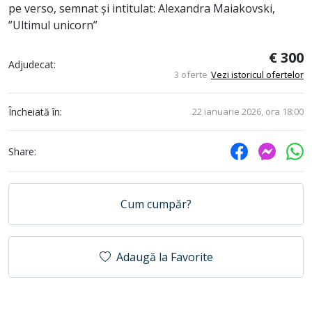
pe verso, semnat și intitulat: Alexandra Maiakovski,
”Ultimul unicorn”
€ 300
Adjudecat:
3 oferte
Vezi istoricul ofertelor
Încheiată în:
22 ianuarie 2026, ora 18:00
Share:
Cum cumpăr?
Adaugă la Favorite