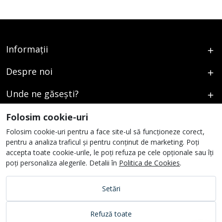
Informații
Despre noi
Unde ne găsești?
Urmați-ne
Folosim cookie-uri
Folosim cookie-uri pentru a face site-ul să funcționeze corect,
pentru a analiza traficul și pentru conținut de marketing. Poți
accepta toate cookie-urile, le poți refuza pe cele opționale sau îți
poți personaliza alegerile. Detalii în
Politica de Cookies
.
Setări
Refuză toate