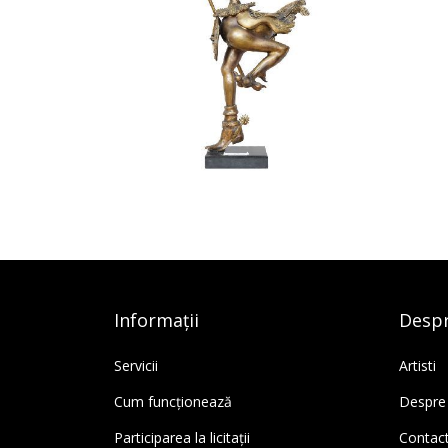
Informații
Despr
Servicii
Artisti
Cum funcționează
Despre
Participarea la licitații
Contac