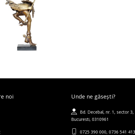
e noi
Unde ne găsești?
Bd. Decebal, nr. 1, sector 3,
Bucuresti, 0310961
t
0725 390 000, 0736 541 41