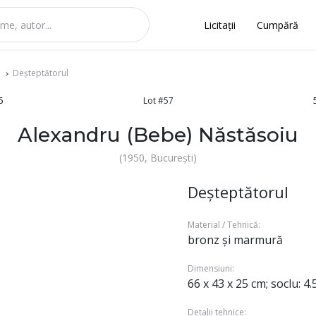
Licitații
Cumpără
Deșteptătorul
6
Lot #57
Alexandru (Bebe) Năstăsoiu
(1950, București)
Deșteptătorul
Material / Tehnică:
bronz și marmură
Dimensiuni:
66 x 43 x 25 cm; soclu: 4.
Detalii tehnice: