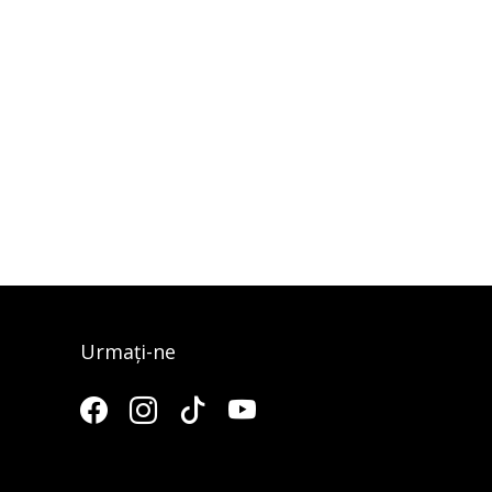
Urmați-ne
3