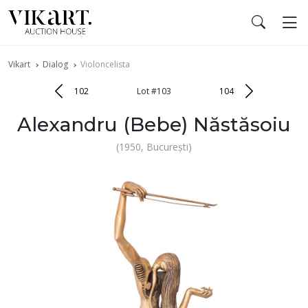
Vikart
Dialog
Violoncelista
102
Lot #103
104
Alexandru (Bebe) Năstăsoiu
(1950, București)