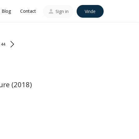
Blog
Contact
Sign in
Vinde
144
ure (2018)