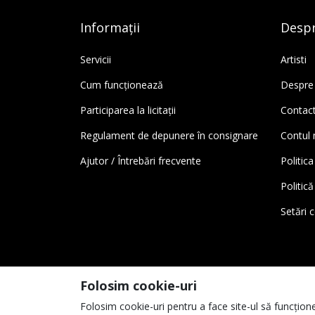
Informații
Despr
Servicii
Artisti
Cum funcționează
Despre
Participarea la licitații
Contac
Regulament de depunere în consignare
Contul
Ajutor / Întrebări frecvente
Politica
Politic
Setări 
Folosim cookie-uri
Folosim cookie-uri pentru a face site-ul să funcțione