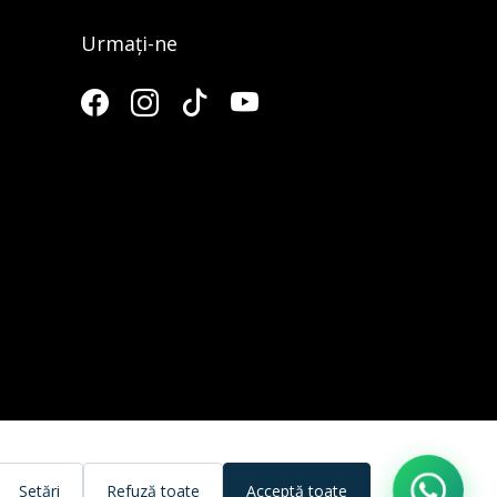
Urmați-ne
3
Setări
Refuză toate
Acceptă toate