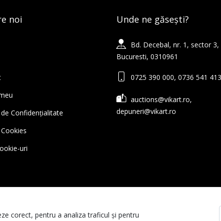
e noi
Unde ne găsești?
Bd. Decebal, nr. 1, sector 3,
Bucuresti, 0310961
t
0725 390 000, 0736 541 41
 meu
auctions@vikart.ro,
depuneri@vikart.ro
 de Confidențialitate
ă Cookies
cookie-uri
ze corect, pentru a analiza traficul și pentru