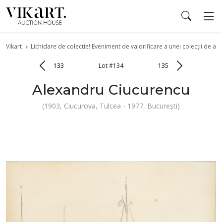
Vikart
Lichidare de colecție! Eveniment de valorificare a unei colecții de art
133
Lot #134
135
Alexandru Ciucurencu
(1903, Ciucurova, Tulcea - 1977, București)