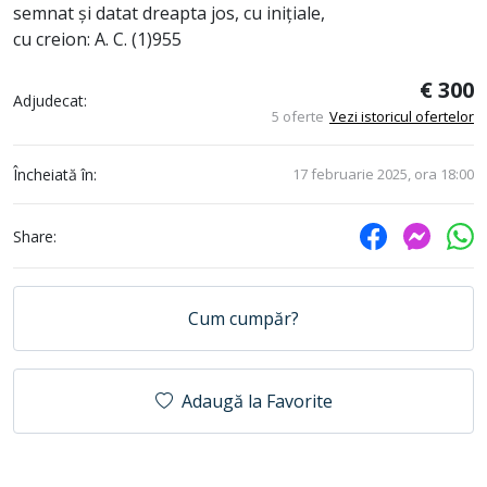
semnat și datat dreapta jos, cu inițiale,
cu creion: A. C. (1)955
€ 300
Adjudecat:
5 oferte
Vezi istoricul ofertelor
Încheiată în:
17 februarie 2025, ora 18:00
Share:
Cum cumpăr?
Adaugă la Favorite