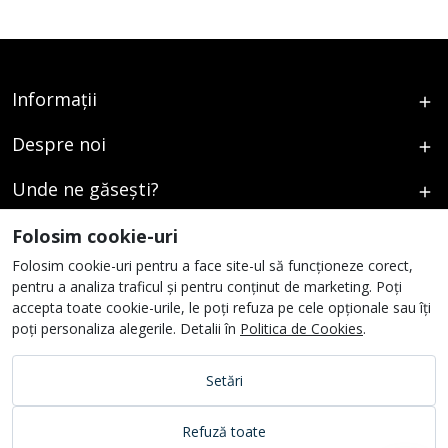
Informații
Despre noi
Unde ne găsești?
Urmați-ne
Folosim cookie-uri
Folosim cookie-uri pentru a face site-ul să funcționeze corect,
pentru a analiza traficul și pentru conținut de marketing. Poți
accepta toate cookie-urile, le poți refuza pe cele opționale sau îți
poți personaliza alegerile. Detalii în
Politica de Cookies
.
Setări
Refuză toate