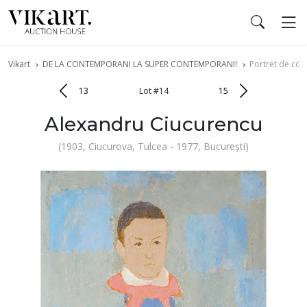
Vikart
DE LA CONTEMPORANI LA SUPER CONTEMPORANI!
Portret de copi
13
Lot #14
15
Alexandru Ciucurencu
(1903, Ciucurova, Tulcea - 1977, București)