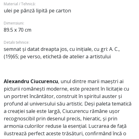
Material / Tehnică:
ulei pe pânză lipită pe carton
Dimensiuni:
89.5 x 70 cm
Detalii tehnice:
semnat și datat dreapta jos, cu inițiale, cu gri: A. C.,
(19)65; pe verso, etichetă de atelier a artistului
Alexandru Ciucurencu
, unul dintre marii maeștri ai
picturii românești moderne, este prezent în licitație cu
un portret încântător, construit în spiritul auster și
profund al universului său artistic. Deși paleta tematică
a creației sale este largă, Ciucurencu rămâne ușor
recognoscibil prin desenul precis, hieratic, și prin
armonia culorilor reduse la esențial. Lucrarea de față
ilustrează perfect aceste trăsături, confirmând încă o