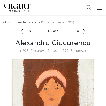
Vikart
Prima ta colecție
Portret de femeie (1965)
16
Lot #17
18
Alexandru Ciucurencu
(1903, Ciucurova, Tulcea - 1977, București)