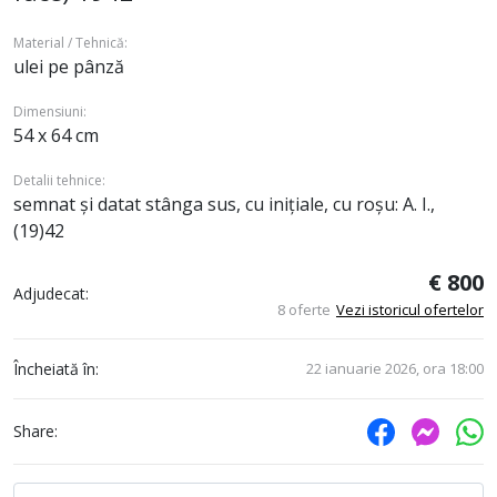
Material / Tehnică:
ulei pe pânză
Dimensiuni:
54 x 64 cm
Detalii tehnice:
semnat și datat stânga sus, cu inițiale, cu roșu: A. I.,
(19)42
€ 800
Adjudecat:
8 oferte
Vezi istoricul ofertelor
Încheiată în:
22 ianuarie 2026, ora 18:00
Share: