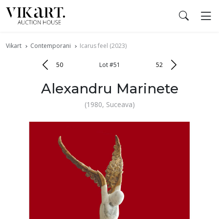
Vikart
Contemporani
Icarus feel (2023)
50
Lot #51
52
Alexandru Marinete
(1980, Suceava)