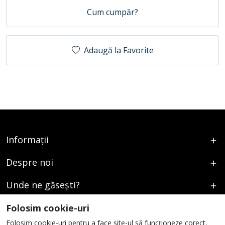
Cum cumpăr?
Adaugă la Favorite
Informații
Despre noi
Unde ne găsești?
Urmați-ne
Folosim cookie-uri
Folosim cookie-uri pentru a face site-ul să funcționeze corect,