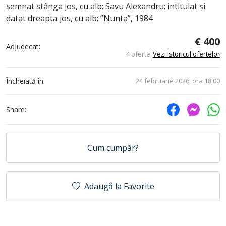
semnat stânga jos, cu alb: Savu Alexandru; intitulat și
datat dreapta jos, cu alb: ”Nunta”, 1984
€ 400
Adjudecat:
4 oferte
Vezi istoricul ofertelor
Încheiată în:
24 februarie 2026, ora 18:00
Share:
Cum cumpăr?
Adaugă la Favorite