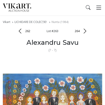
Vikart
LICHIDARE DE COLECȚIE!
Nunta (1984)
262
Lot #263
264
Alexandru Savu
(? - ?)