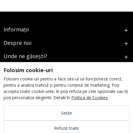
Informații
Despre noi
Unde ne găsești?
Urmați-ne
Folosim cookie-uri
Folosim cookie-uri pentru a face site-ul să funcționeze corect,
pentru a analiza traficul și pentru conținut de marketing. Poți
accepta toate cookie-urile, le poți refuza pe cele opționale sau îți
poți personaliza alegerile. Detalii în
Politica de Cookies
.
Setări
Refuză toate