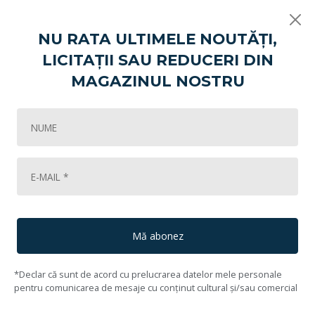
NU RATA ULTIMELE NOUTĂȚI,
LICITAȚII SAU REDUCERI DIN
Vikart
Prima ta colecție
Compoziție (1962)
MAGAZINUL NOSTRU
139
Lot #140
141
Alexandru Țipoia
(1914, Micșuneștii Mari, Ilfov - 1993, Geneva, Elveția)
Mă abonez
*Declar că sunt de acord cu prelucrarea datelor mele personale
pentru comunicarea de mesaje cu conținut cultural și/sau comercial