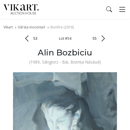
Vikart
Vârsta inocenței!
Bonfire (2016)
53
Lot #54
55
Alin Bozbiciu
(1989, Sângiorz - Băi, Bistrița Năsăud)