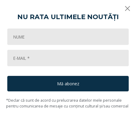
NU RATA ULTIMELE NOUTĂȚI
Vikart
LICHIDARE DE COLECȚIE! Licitația unei galerii de artă bucureștene (pa
103
Lot #104
105
Alin Bozbiciu
(1989, Sângiorz - Băi, Bistrița Năsăud)
Mă abonez
*Declar că sunt de acord cu prelucrarea datelor mele personale
pentru comunicarea de mesaje cu conținut cultural și/sau comercial