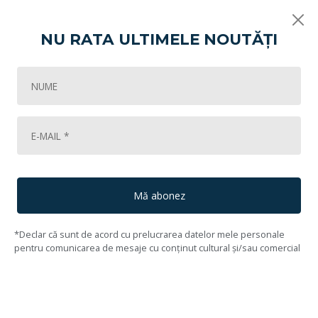
NU RATA ULTIMELE NOUTĂȚI
Vikart
Contemporani
Natură statică cu ceainic și ștergar
33
Lot #34
35
Alma Redlinger
(1924, București - 2017, București)
Mă abonez
*Declar că sunt de acord cu prelucrarea datelor mele personale
pentru comunicarea de mesaje cu conținut cultural și/sau comercial