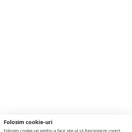
Cum cumpăr?
Adaugă la Favorite
Informații
Despre noi
Unde ne găsești?
Urmați-ne
Folosim cookie-uri
Folosim cookie-uri pentru a face site-ul să funcționeze corect,