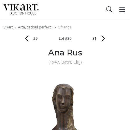
Vikart
Arta, cadoul perfect !
Ofrandă
29
Lot #30
31
Ana Rus
(1947, Batin, Cluj)