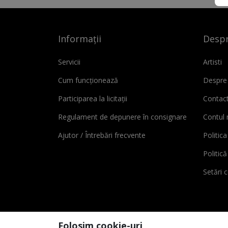
Informații
Despr
Servicii
Artisti
Cum funcționează
Despre
Participarea la licitații
Contac
Regulament de depunere în consignare
Contul
Ajutor / Întrebări frecvente
Politica
Politic
Setări 
Folosim cookie-uri