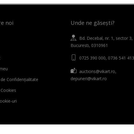
e noi
Unde ne găsești?
Bd. Decebal, nr. 1, sector 3,
Bucuresti, 0310961
t
0725 390 000, 0736 541 41
 meu
auctions@vikart.ro,
depuneri@vikart.ro
 de Confidențialitate
ă Cookies
cookie-uri