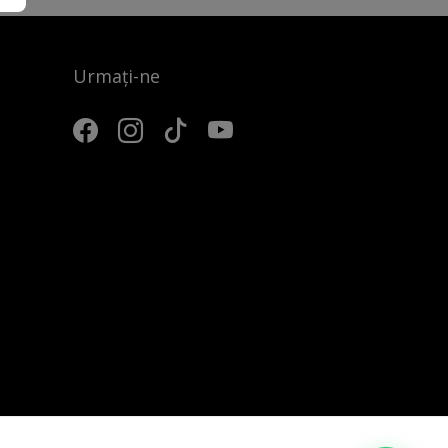
Urmați-ne
3