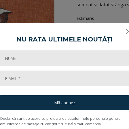
semnat și datat stânga sus
Estimare:
Încheiată în:
NU RATA ULTIMELE NOUTĂȚI
Share:
Cum cumpăr?
Mă abonez
*Declar că sunt de acord cu prelucrarea datelor mele personale pentru
comunicarea de mesaje cu conținut cultural și/sau comercial