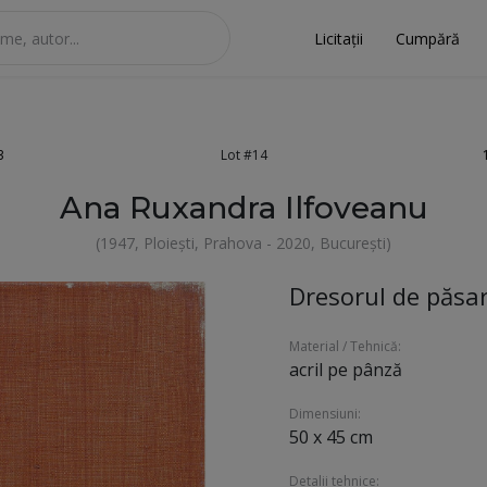
Licitații
Cumpără
3
Lot #14
Ana Ruxandra Ilfoveanu
(1947, Ploiești, Prahova - 2020, București)
Dresorul de păsar
Material / Tehnică:
acril pe pânză
Dimensiuni:
50 x 45 cm
Detalii tehnice: