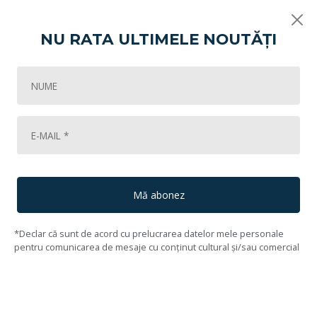
NU RATA ULTIMELE NOUTĂȚI
Vikart
De la modern la contemporan!
Căprioara urbană (2008)
55
Lot #56
57
Andor Kőmives
(1958, Aiud, Alba - 2019, Cluj - Napoca, Cluj)
Mă abonez
*Declar că sunt de acord cu prelucrarea datelor mele personale
pentru comunicarea de mesaje cu conținut cultural și/sau comercial