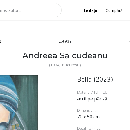
Licitații
Cumpără
8
Lot #39
Andreea Sălcudeanu
(1974, București)
Bella (2023)
Material / Tehnică:
acril pe pânză
Dimensiuni:
70 x 50 cm
Detalii tehnice: