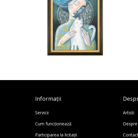
Informații
Despr
Servicii
Artisti
Cum funcționează
Despre
Participarea la licitații
Contac