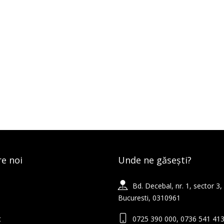
e noi
Unde ne găsești?
Bd. Decebal, nr. 1, sector 3,
Bucuresti, 0310961
t
0725 390 000, 0736 541 41