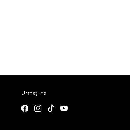
Urmați-ne
3