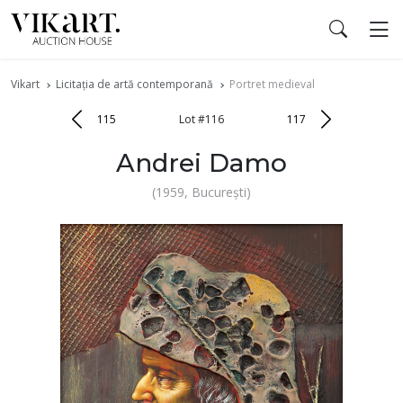
Vikart
Licitația de artă contemporană
Portret medieval
115
Lot #116
117
Andrei Damo
(1959, București)