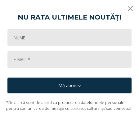
NU RATA ULTIMELE NOUTĂȚI
Vikart
Lichidare de colecție! Partea II
Lumina
53
Lot #54
55
Andrei Dumitriu
()
Mă abonez
*Declar că sunt de acord cu prelucrarea datelor mele personale
pentru comunicarea de mesaje cu conținut cultural și/sau comercial