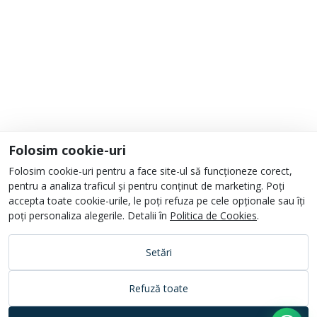
Informații
Despre noi
Unde ne găsești?
Urmați-ne
Folosim cookie-uri
Folosim cookie-uri pentru a face site-ul să funcționeze corect,
pentru a analiza traficul și pentru conținut de marketing. Poți
accepta toate cookie-urile, le poți refuza pe cele opționale sau îți
poți personaliza alegerile. Detalii în
Politica de Cookies
.
Setări
Refuză toate