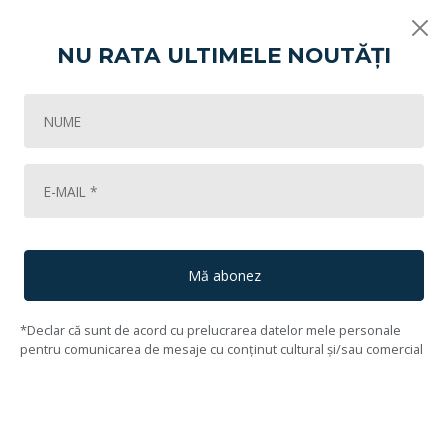
NU RATA ULTIMELE NOUTĂȚI
Vikart
De la contemporani la supercontemporani
Personaj (2021)
143
Lot #144
145
Andrei Nuțu
(1996, Piatra - Neamț, Neamț)
Mă abonez
*Declar că sunt de acord cu prelucrarea datelor mele personale
pentru comunicarea de mesaje cu conținut cultural și/sau comercial