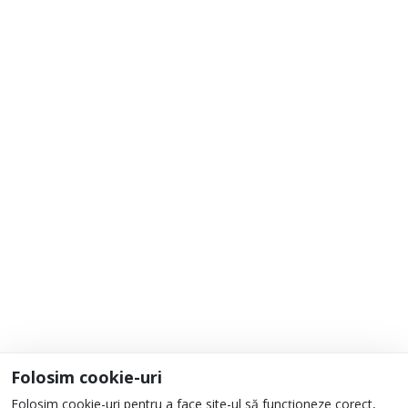
Cum cumpăr?
Adaugă la Favorite
Informații
Despre noi
Unde ne găsești?
Urmați-ne
Folosim cookie-uri
Folosim cookie-uri pentru a face site-ul să funcționeze corect,