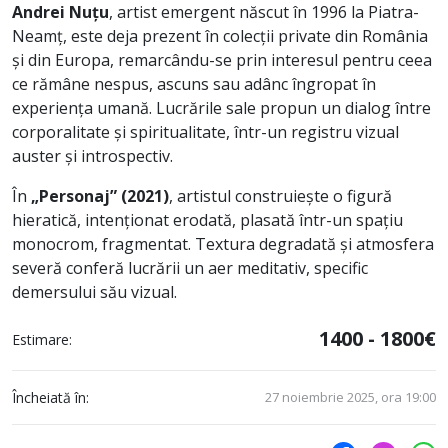
Andrei Nuțu
, artist emergent născut în 1996 la Piatra-
Neamț, este deja prezent în colecții private din România
și din Europa, remarcându-se prin interesul pentru ceea
ce rămâne nespus, ascuns sau adânc îngropat în
experiența umană. Lucrările sale propun un dialog între
corporalitate și spiritualitate, într-un registru vizual
auster și introspectiv.
În
„Personaj” (2021)
, artistul construiește o figură
hieratică, intenționat erodată, plasată într-un spațiu
monocrom, fragmentat. Textura degradată și atmosfera
severă conferă lucrării un aer meditativ, specific
demersului său vizual.
1400 - 1800€
Estimare:
Încheiată în:
27 noiembrie 2025, ora 19:00