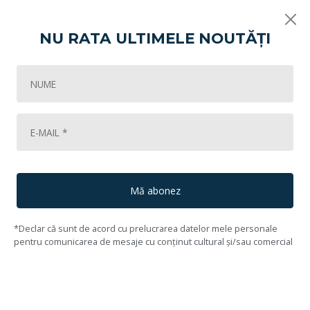
NU RATA ULTIMELE NOUTĂȚI
Vikart
Licitația de artă - Vârsta inocenței!
Oul primordial
131
Lot #132
133
Andrei Ostap
(1921, Chișinău - 1995, București)
Mă abonez
*Declar că sunt de acord cu prelucrarea datelor mele personale
pentru comunicarea de mesaje cu conținut cultural și/sau comercial