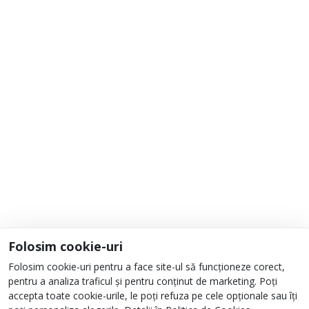
Adaugă la Favorite
Informații
Despre noi
Unde ne găsești?
Urmați-ne
Folosim cookie-uri
Folosim cookie-uri pentru a face site-ul să funcționeze corect,
pentru a analiza traficul și pentru conținut de marketing. Poți
accepta toate cookie-urile, le poți refuza pe cele opționale sau îți