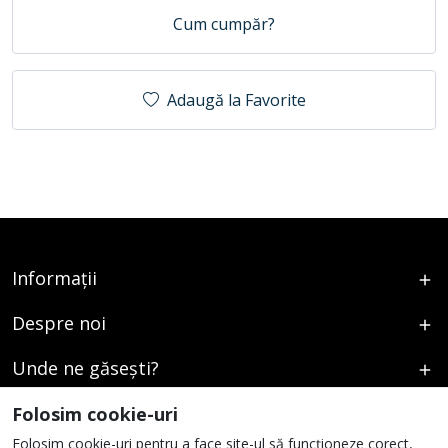
Cum cumpăr?
Adaugă la Favorite
Informații
Despre noi
Unde ne găsești?
Urmați-ne
Folosim cookie-uri
Folosim cookie-uri pentru a face site-ul să funcționeze corect,