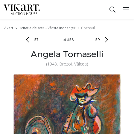
Vikart
Licitația de artă - Vârsta inocenței!
Cocoșul
57
Lot #58
59
Angela Tomaselli
(1943, Brezoi, Vâlcea)