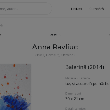
Licitații
Cumpără
4)
8
Lot #139
Anna Ravliuc
(1962, Cernăuți, Ucraina)
Balerină (2014)
Material / Tehnică:
tuș și acuarelă pe hârtie
Dimensiuni:
30 x 21 cm
Detalii tehnice: