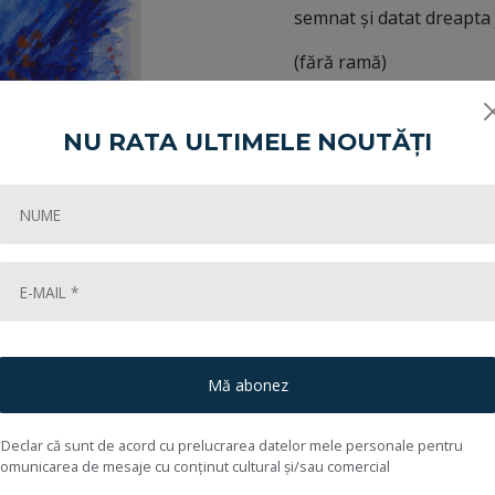
semnat și datat dreapta j
(fără ramă)
Adjudecat:
NU RATA ULTIMELE NOUTĂȚI
Încheiată în:
Share:
Cum cumpăr?
Mă abonez
*Declar că sunt de acord cu prelucrarea datelor mele personale pentru
comunicarea de mesaje cu conținut cultural și/sau comercial