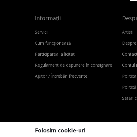
Informații
Despr
Servicii
Artisti
Cum funcționează
Despre
Participarea la licitații
Contac
Regulament de depunere în consignare
Contul
Ajutor / Întrebări frecvente
Politica
Politic
Setări 
Folosim cookie-uri