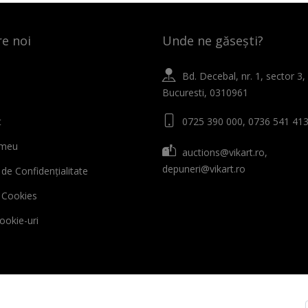
e noi
Unde ne găsești?
Bd. Decebal, nr. 1, sector 3,
Bucuresti, 0310961
t
0725 390 000, 0736 541 41
 meu
auctions@vikart.ro,
depuneri@vikart.ro
 de Confidențialitate
ă Cookies
cookie-uri