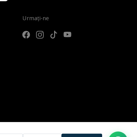
Urmați-ne
3