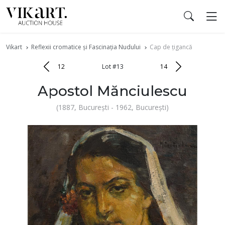
Vikart
Reflexii cromatice și Fascinația Nudului
Cap de țigancă
12
Lot #13
14
Apostol Mănciulescu
(1887, București - 1962, București)