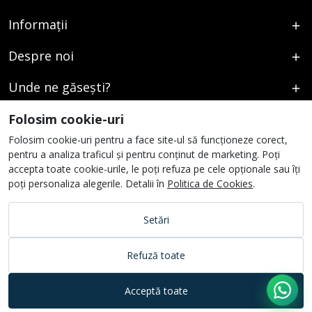
Informații
Despre noi
Unde ne găsești?
Urmați-ne
Folosim cookie-uri
Folosim cookie-uri pentru a face site-ul să funcționeze corect,
pentru a analiza traficul și pentru conținut de marketing. Poți
accepta toate cookie-urile, le poți refuza pe cele opționale sau îți
poți personaliza alegerile. Detalii în
Politica de Cookies
.
Setări
Refuză toate
Acceptă toate
© 2026 Vikart. All rights reserved.