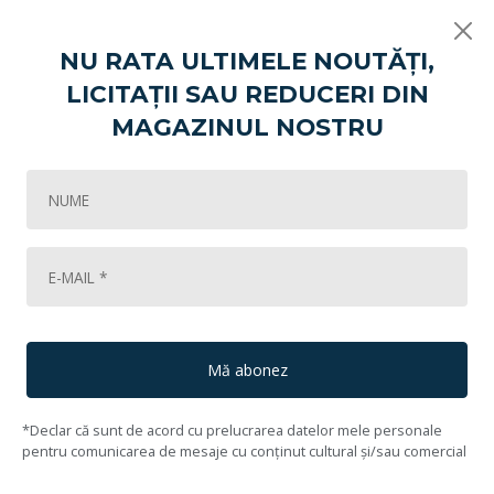
NU RATA ULTIMELE NOUTĂȚI,
LICITAȚII SAU REDUCERI DIN
Vikart
Licitația de artă contemporană
Feminine Dance with Predation (2
MAGAZINUL NOSTRU
37
Lot #38
39
Arina Bican
(1991, București)
Mă abonez
*Declar că sunt de acord cu prelucrarea datelor mele personale
pentru comunicarea de mesaje cu conținut cultural și/sau comercial