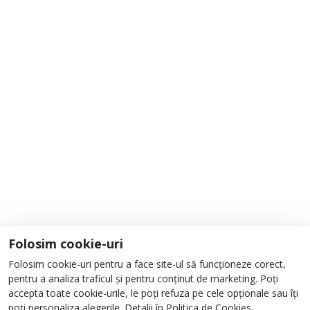
Adaugă la Favorite
Informații
Despre noi
Unde ne găsești?
Urmați-ne
Folosim cookie-uri
Folosim cookie-uri pentru a face site-ul să funcționeze corect,
pentru a analiza traficul și pentru conținut de marketing. Poți
accepta toate cookie-urile, le poți refuza pe cele opționale sau îți
poți personaliza alegerile. Detalii în
Politica de Cookies
.