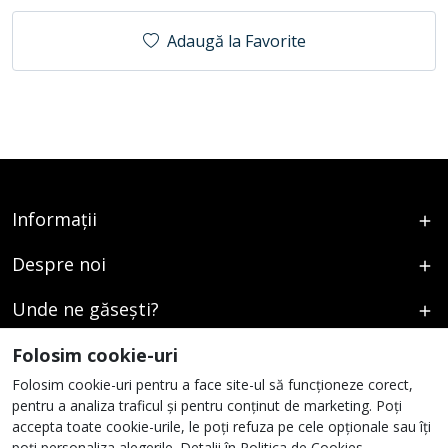
Adaugă la Favorite
Informații
Despre noi
Unde ne găsești?
Urmați-ne
Folosim cookie-uri
Folosim cookie-uri pentru a face site-ul să funcționeze corect,
pentru a analiza traficul și pentru conținut de marketing. Poți
accepta toate cookie-urile, le poți refuza pe cele opționale sau îți
poți personaliza alegerile. Detalii în
Politica de Cookies
.