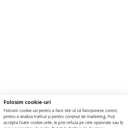
Adaugă la Favorite
Informații
Despre noi
Unde ne găsești?
Urmați-ne
Folosim cookie-uri
Folosim cookie-uri pentru a face site-ul să funcționeze corect,
pentru a analiza traficul și pentru conținut de marketing. Poți
accepta toate cookie-urile, le poți refuza pe cele opționale sau îți