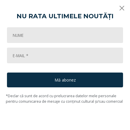
NU RATA ULTIMELE NOUTĂȚI
Vikart
Lichidare de colecție (I)
Vedere spre Bucegi (1941)
62
Lot #63
64
Ary Murnu
(1881, Veria, Grecia - 1971, Bucureşti)
Mă abonez
*Declar că sunt de acord cu prelucrarea datelor mele personale
pentru comunicarea de mesaje cu conținut cultural și/sau comercial