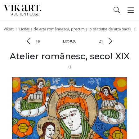
Vikart
Licitația de artă românească, precum și o secțiune de artă sacră
I
19
Lot #20
21
Atelier românesc, secol XIX
()