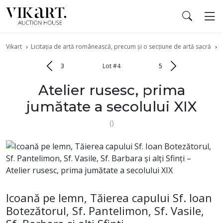
Vikart
Licitația de artă românească, precum și o secțiune de artă sacră
I
3
Lot #4
5
Atelier rusesc, prima
jumătate a secolului XIX
()
Icoană pe lemn, Tăierea capului Sf. Ioan
Botezătorul, Sf. Pantelimon, Sf. Vasile,