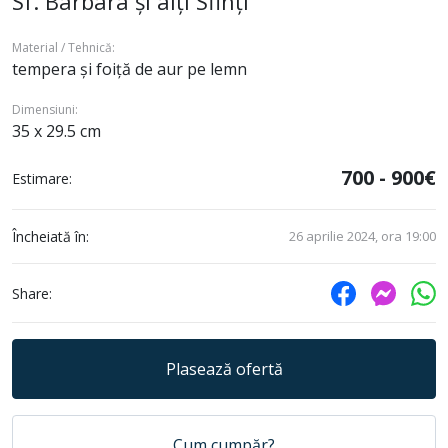
Sf. Barbara și alți Sfinți
Material / Tehnică:
tempera și foiță de aur pe lemn
Dimensiuni:
35 x 29.5 cm
700 - 900€
Estimare:
Încheiată în:
26 aprilie 2024, ora 19:00
Share:
Plasează ofertă
Cum cumpăr?