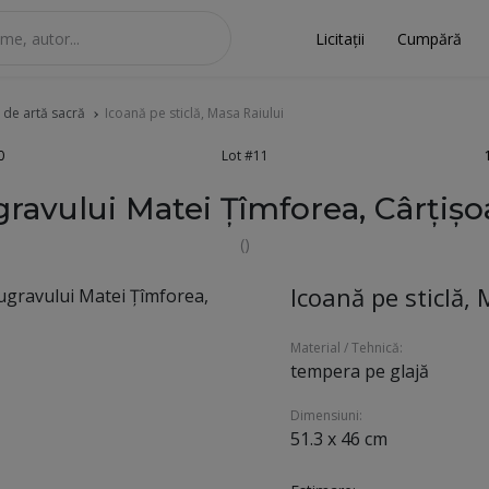
Licitații
Cumpără
 de artă sacră
Icoană pe sticlă, Masa Raiului
0
Lot #11
gravului Matei Țîmforea, Cârțișoa
()
Icoană pe sticlă,
Material / Tehnică:
tempera pe glajă
Dimensiuni:
51.3 x 46 cm