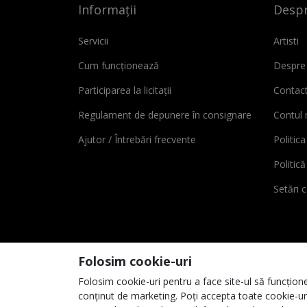
Informații
Despr
Servicii
Artisti
Cum funcționează
Despre
Participarea la licitații
Contac
Regulament de depunere în consignare
Contul
Ajutor / Întrebări frecvente
Politica
Politic
Setări 
Folosim cookie-uri
Folosim cookie-uri pentru a face site-ul să funcțione
conținut de marketing. Poți accepta toate cookie-uril