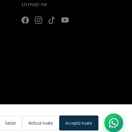
Urmați-ne
3
Setări
Refuză toate
Acceptă toate