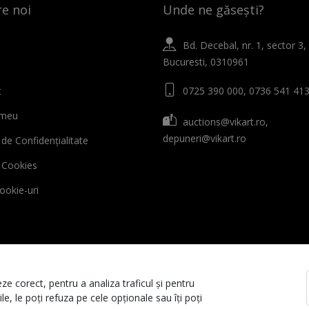
e noi
Unde ne găsești?
Bd. Decebal, nr. 1, sector 3,
Bucuresti, 0310961
t
0725 390 000, 0736 541 41
 meu
auctions@vikart.ro,
depuneri@vikart.ro
 de Confidențialitate
ă Cookies
cookie-uri
ze corect, pentru a analiza traficul și pentru
e, le poți refuza pe cele opționale sau îți poți