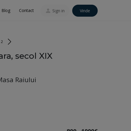
Blog
Contact
Sign in
Vinde
12
ra, secol XIX
 Masa Raiului