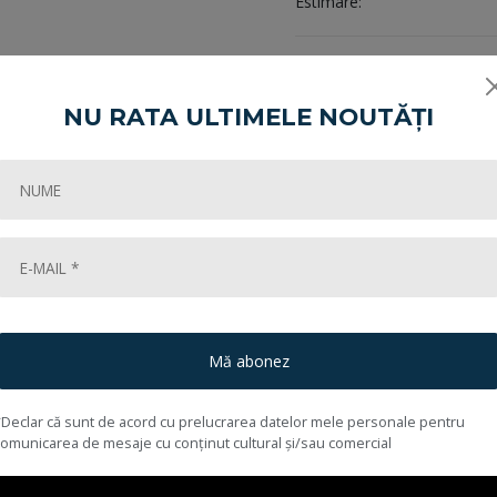
Estimare:
Încheiată în:
NU RATA ULTIMELE NOUTĂȚI
Share:
Cum cumpăr?
Mă abonez
*Declar că sunt de acord cu prelucrarea datelor mele personale pentru
comunicarea de mesaje cu conținut cultural și/sau comercial