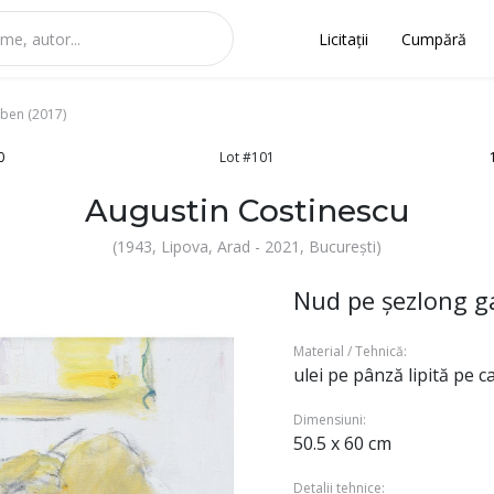
Licitații
Cumpără
ben (2017)
0
Lot #101
Augustin Costinescu
(1943, Lipova, Arad - 2021, București)
Nud pe şezlong g
Material / Tehnică:
ulei pe pânză lipită pe c
Dimensiuni:
50.5 x 60 cm
Detalii tehnice: