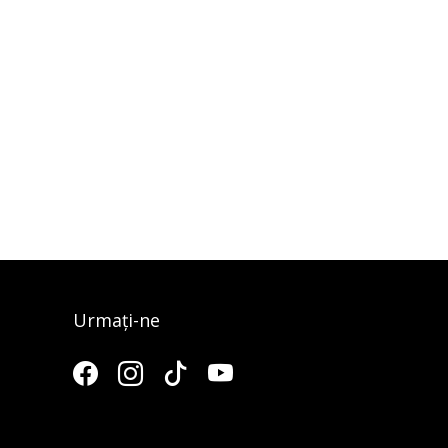
Urmați-ne
3