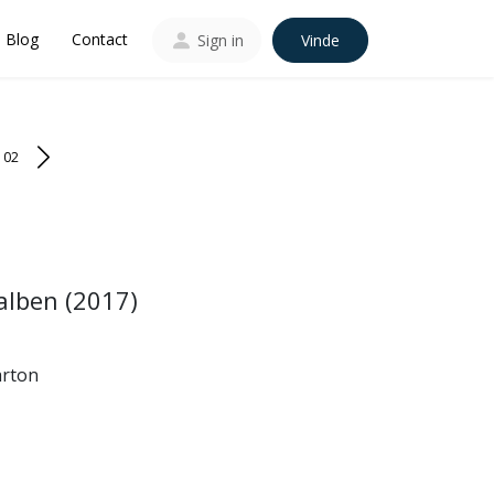
Blog
Contact
Sign in
Vinde
102
alben (2017)
arton