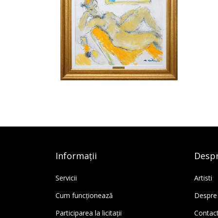
Informații
Despr
Servicii
Artisti
Cum funcționează
Despre
Participarea la licitații
Contac