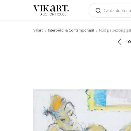
Vikart
Interbelici & Contemporani!
Nud pe şezlong gal
10