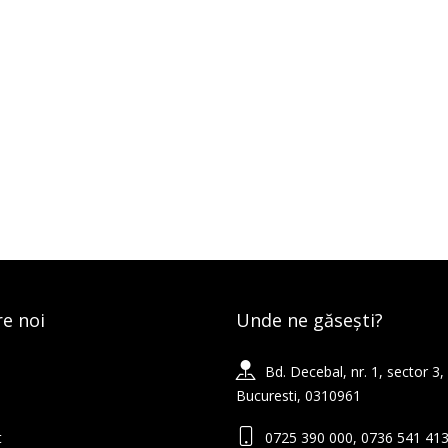
e noi
Unde ne găsești?
Bd. Decebal, nr. 1, sector 3,
Bucuresti, 0310961
t
0725 390 000, 0736 541 41