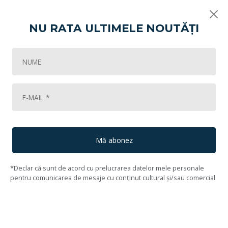
NU RATA ULTIMELE NOUTĂȚI
Vikart
Artă românească: Tendințe și curente
Țărăncuță în pădure
84
Lot #85
86
Aurel Băeșu
(1896, Fălticeni, Suceava - 1928, Piatra Neamț, Neamț)
Mă abonez
*Declar că sunt de acord cu prelucrarea datelor mele personale
pentru comunicarea de mesaje cu conținut cultural și/sau comercial