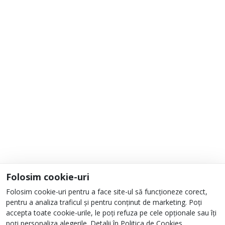
Adaugă la Favorite
Informații
Despre noi
Unde ne găsești?
Urmați-ne
Folosim cookie-uri
Folosim cookie-uri pentru a face site-ul să funcționeze corect,
pentru a analiza traficul și pentru conținut de marketing. Poți
accepta toate cookie-urile, le poți refuza pe cele opționale sau îți
poți personaliza alegerile. Detalii în
Politica de Cookies
.