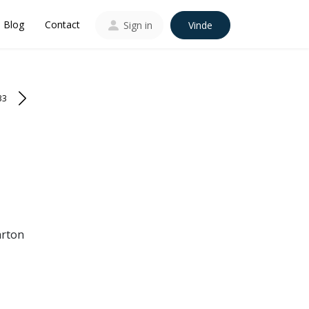
Blog
Contact
Sign in
Vinde
33
arton