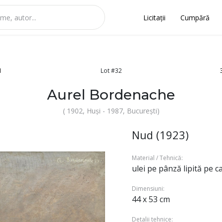
Licitații
Cumpără
1
Lot #32
Aurel Bordenache
( 1902, Huși - 1987, București)
Nud (1923)
Material / Tehnică:
ulei pe pânză lipită pe c
Dimensiuni:
44 x 53 cm
Detalii tehnice: