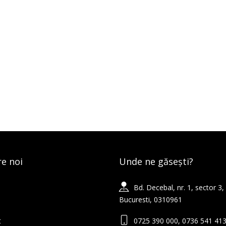
e noi
Unde ne găsești?
Bd. Decebal, nr. 1, sector 3,
Bucuresti, 0310961
t
0725 390 000, 0736 541 41