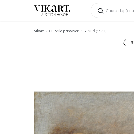
Vikart
Culorile primăverii !
Nud (1923)
3