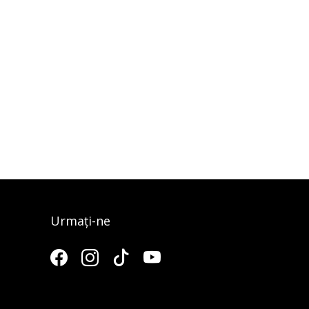
Urmați-ne
3