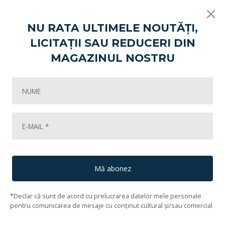
NU RATA ULTIMELE NOUTĂȚI,
LICITAȚII SAU REDUCERI DIN
Vikart
Lichidare de colecție (II)
Roma, Columna lui Traian (1941)
MAGAZINUL NOSTRU
25
Lot #26
27
Aurel Iacobescu
(1906, Nazarcea, Constanța - 1997, București)
Mă abonez
*Declar că sunt de acord cu prelucrarea datelor mele personale
pentru comunicarea de mesaje cu conținut cultural și/sau comercial