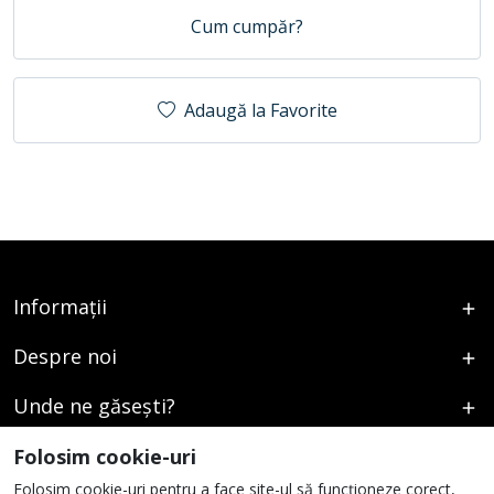
Cum cumpăr?
Adaugă la Favorite
Informații
Despre noi
Unde ne găsești?
Urmați-ne
Folosim cookie-uri
Folosim cookie-uri pentru a face site-ul să funcționeze corect,